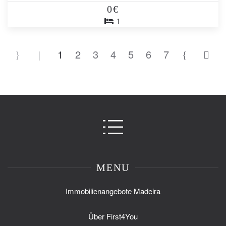
0€
1
1
2
3
4
5
6
7
MENU
Immobilienangebote Madeira
Über First4You